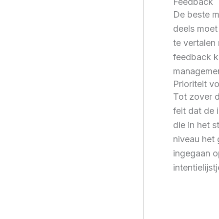
Feedback
De beste ma
deels moet
te vertale
feedback k
managemente
Prioriteit v
Tot zover d
feit dat de
die in het 
niveau het 
ingegaan op
intentielijst