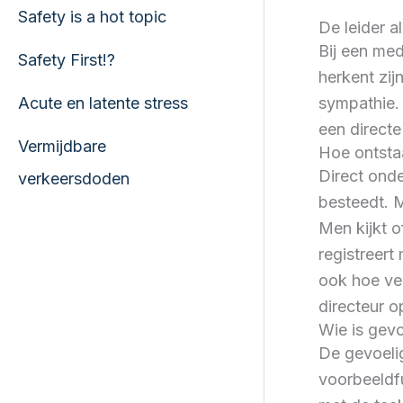
Safety is a hot topic
De leider a
Bij een med
Safety First!?
herkent zij
sympathie.
​Acute en latente stress
een directe
Vermijdbare
Hoe ontstaa
Direct ond
verkeersdoden
besteedt. M
Men kijkt o
registreert
ook hoe vei
directeur 
Wie is gevo
De gevoelig
voorbeeldfu