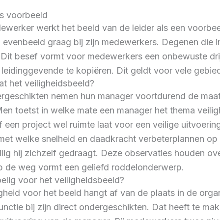
ls voorbeeld
ewerker werkt het beeld van de leider als een voorbee
n evenbeeld graag bij zijn medewerkers. Degenen die 
 Dit besef vormt voor medewerkers een onbewuste drij
 leidinggevende te kopiëren. Dit geldt voor vele gebie
t het veiligheidsbeeld?
ergeschikten nemen hun manager voortdurend de maat. 
en toetst in welke mate een manager het thema veilig
f een project wel ruimte laat voor een veilige uitvoerin
 met welke snelheid en daadkracht verbeterplannen op
lig hij zichzelf gedraagt. Deze observaties houden ove
op de weg vormt een geliefd roddelonderwerp.
elig voor het veiligheidsbeeld?
heid voor het beeld hangt af van de plaats in de orga
nctie bij zijn direct ondergeschikten. Dat heeft te ma