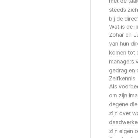
met de taak
steeds zich
bij de dire
Wat is de i
Zohar en Lu
van hun dir
komen tot d
managers ve
gedrag en d
Zelfkennis
Als voorbe
om zijn ima
degene die 
zijn over 
daadwerkeli
zijn eigen 