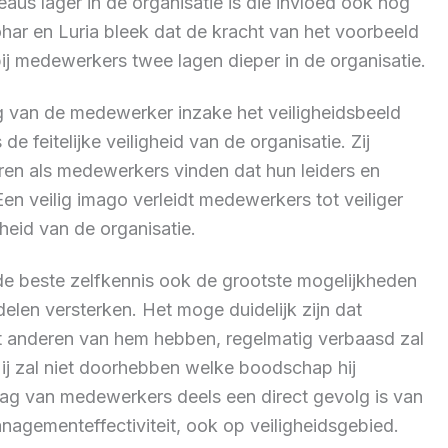
us lager in de organisatie is die invloed ook nog
har en Luria bleek dat de kracht van het voorbeeld
bij medewerkers twee lagen dieper in de organisatie.
ing van de medewerker inzake het veiligheidsbeeld
 feitelijke veiligheid van de organisatie. Zij
neren als medewerkers vinden dat hun leiders en
Een veilig imago verleidt medewerkers tot veiliger
gheid van de organisatie.
de beste zelfkennis ook de grootste mogelijkheden
delen versterken. Het moge duidelijk zijn dat
dat anderen van hem hebben, regelmatig verbaasd zal
ij zal niet doorhebben welke boodschap hij
drag van medewerkers deels een direct gevolg is van
anagementeffectiviteit, ook op veiligheidsgebied.