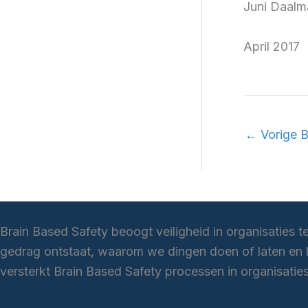
Juni Daalm
April 2017
←
Vorige B
Brain Based Safety beoogt veiligheid in organisaties t
gedrag ontstaat, waarom we dingen doen of laten en h
versterkt Brain Based Safety processen in organisati