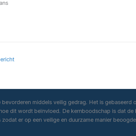
ans
ericht
e bevorderen middels veilig gedrag. Het is gebaseerd o
oe dit wordt beïnvloed. De kernboodschap is dat de b
es zodat er op een veilige en duurzame manier beoogde