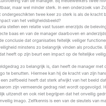
uitvoering van de manager. Bij medewerkers twee nivea
tbaar, maar wel minder sterk. In een onderzoek van Zo
ct ondergeschikten twee keer zo sterk is als de kracht 
mpact van het veiligheidsbeeld?
ria stellen een relatie vast tussen enerzijds de belev
ecte baas en van de manager daarboven en anderzijds de
e conclusie dat organisaties feitelijk veiliger functio
iligheid minstens zo belangrijk vinden als productie. 
at heeft op zijn beurt een impact op de feitelijke veili
eldgedrag zo belangrijk is, dan heeft de manager met 
go te benutten. Hiermee kan hij de kracht van zijn han
een zelfbeeld heeft dat sterk afwijkt van het beeld 
waarom zijn vermeende gedrag niet wordt opgevolgd. H
jk uitzendt en ook niet begrijpen dat het onveilig ge
onveilig imago. Zelfkennis is een van de sleutels van m