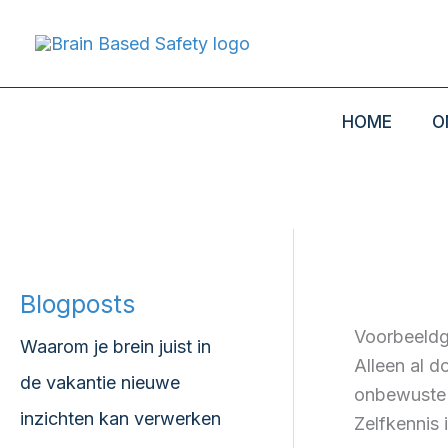
Ga
Menu
naar
de
inhoud
HOME
O
Blogposts
Voorbeeldge
Waarom je brein juist in
Alleen al 
de vakantie nieuwe
onbewuste 
inzichten kan verwerken
Zelfkennis 