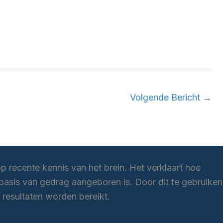
Volgende Bericht
→
p recente kennis van het brein. Het verklaart hoe
asis van gedrag aangeboren is. Door dit te gebruiken
 resultaten worden bereikt.