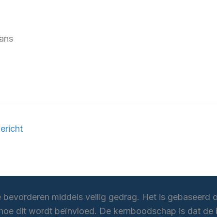
ans
ericht
e bevorderen middels veilig gedrag. Het is gebaseerd o
oe dit wordt beïnvloed. De kernboodschap is dat de b