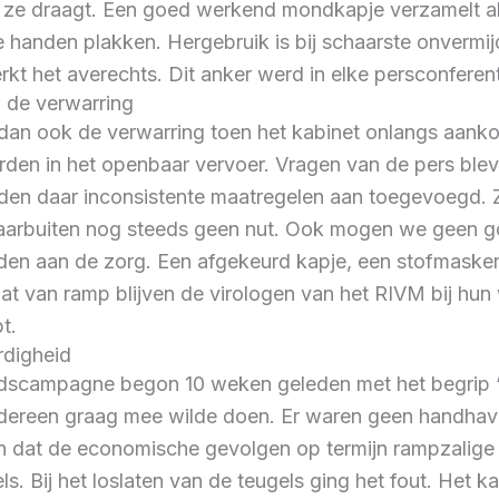
ze draagt. Een goed werkend mondkapje verzamelt als 
je handen plakken. Hergebruik is bij schaarste onvermij
t het averechts. Dit anker werd in elke persconferen
 de verwarring
dan ook de verwarring toen het kabinet onlangs aanko
den in het openbaar vervoer. Vragen van de pers ble
n daar inconsistente maatregelen aan toegevoegd. Zo 
daarbuiten nog steeds geen nut. Ook mogen we geen g
en aan de zorg. Een afgekeurd kapje, een stofmasker
t van ramp blijven de virologen van het RIVM bij hun 
t.
digheid
dscampagne begon 10 weken geleden met het begrip “i
dereen graag mee wilde doen. Er waren geen handhave
 dat de economische gevolgen op termijn rampzalige ef
ls. Bij het loslaten van de teugels ging het fout. Het k