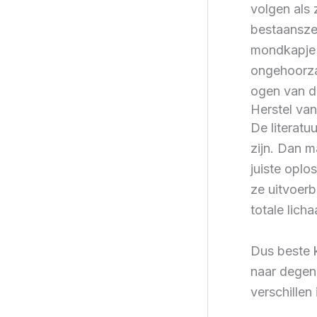
volgen als 
bestaanszek
mondkapje s
ongehoorza
ogen van d
Herstel va
De literatu
zijn. Dan m
juiste oplo
ze uitvoerb
totale lich
Dus beste k
naar degen
verschillen