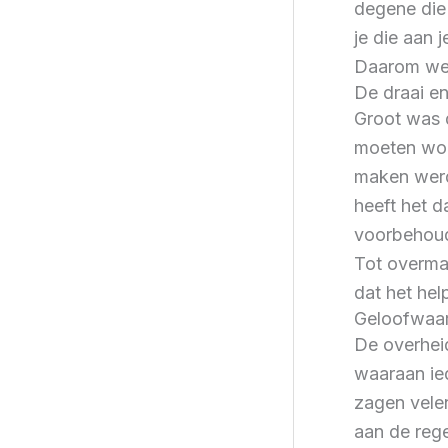
degene die 
je die aan 
Daarom werk
De draai en
Groot was 
moeten wor
maken werde
heeft het 
voorbehoud
Tot overmaa
dat het help
Geloofwaar
De overhei
waaraan ie
zagen velen
aan de rege