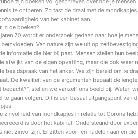
kunde zijn boeken vol geschreven over hoe je mensen 
kennis te ontberen. Zo tast de draai met de mondkapje
oofwaardigheid van het kabinet aan.
r in de boeken?
 jaren 70 wordt er onderzoek gedaan naar hoe je mens
beïnvloeden. Van nature zijn we uit op zelfbevestigin
de informatie die hier bij past. Mensen stellen hun bee
ie afwijkt van de eigen opvatting, maar die ook weer n
e beeldspraak van het anker. We zijn bereid om te dr
laat. De kwaliteit van de argumenten bepaalt de lengt
et bedacht?”, stellen we vanzelf ons beeld bij. Weten 
l te gaan volgen. Dit is een basaal uitgangspunt van d
pjes
 zinvolheid van mondkapjes in relatie tot Corona hebb
ecreëerd is door het kabinet. Ondersteund door expe
niet zinvol zijn. Er zitten voor- en nadelen aan en die 