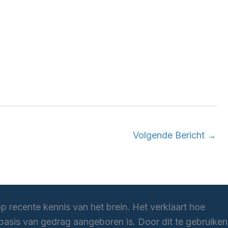
Volgende Bericht
→
p recente kennis van het brein. Het verklaart hoe
asis van gedrag aangeboren is. Door dit te gebruiken