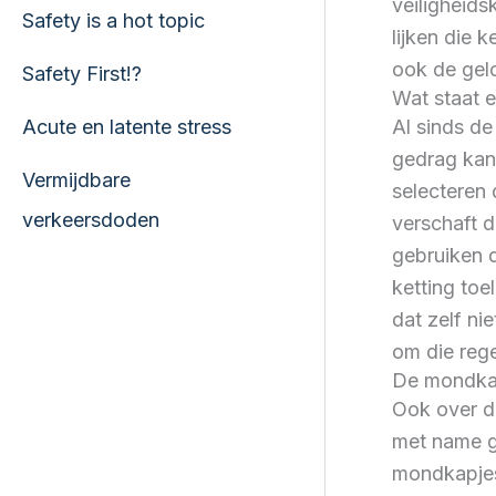
veiligheids
Safety is a hot topic
lijken die 
ook de gel
Safety First!?
Wat staat e
Al sinds de
​Acute en latente stress
gedrag kan 
Vermijdbare
selecteren 
verkeersdoden
verschaft d
gebruiken d
ketting toe
dat zelf ni
om die rege
De mondka
Ook over de
met name g
mondkapjes 