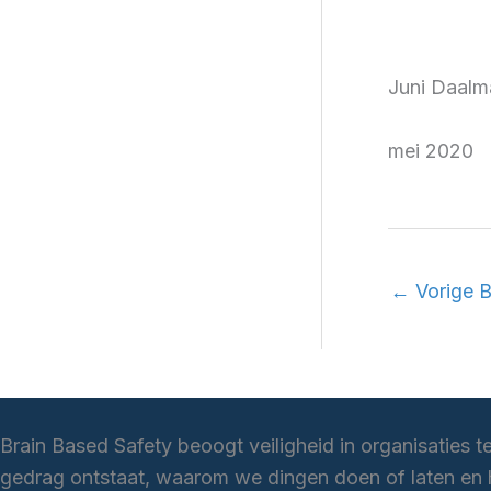
Juni Daalm
mei 2020
←
Vorige B
Brain Based Safety beoogt veiligheid in organisaties t
gedrag ontstaat, waarom we dingen doen of laten en h