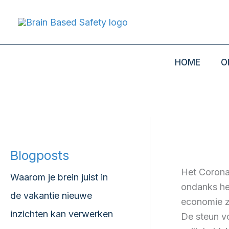
Ga
Menu
naar
de
inhoud
HOME
O
Blogposts
Het Corona
Waarom je brein juist in
ondanks he
de vakantie nieuwe
economie zi
inzichten kan verwerken
De steun vo